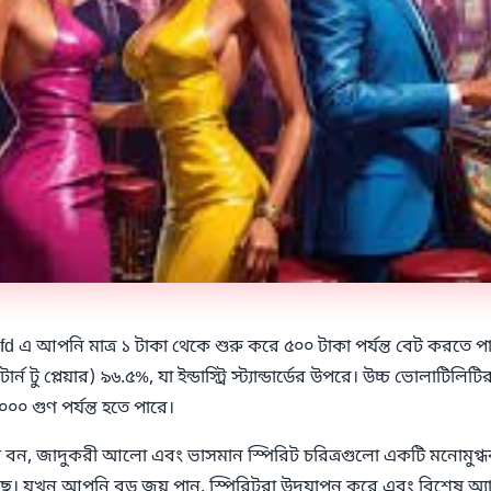
়। kkfd এ আপনি মাত্র ১ টাকা থেকে শুরু করে ৫০০ টাকা পর্যন্ত বেট করত
 টু প্লেয়ার) ৯৬.৫%, যা ইন্ডাস্ট্রি স্ট্যান্ডার্ডের উপরে। উচ্চ ভোলাটিল
০০ গুণ পর্যন্ত হতে পারে।
বন, জাদুকরী আলো এবং ভাসমান স্পিরিট চরিত্রগুলো একটি মনোমুগ্ধক
 রয়েছে। যখন আপনি বড় জয় পান, স্পিরিটরা উদযাপন করে এবং বিশেষ অ্য