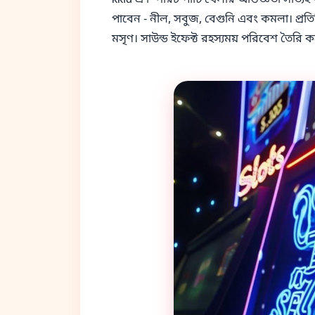
kkfd এ স্পিরিট পার্টি খেলার অভিজ্ঞতা সত্যি
পাবেন - নীল, সবুজ, বেগুনি এবং কমলা। প্রতিটি
মসৃণ। সাউন্ড ইফেক্ট রহস্যময় পরিবেশ তৈরি