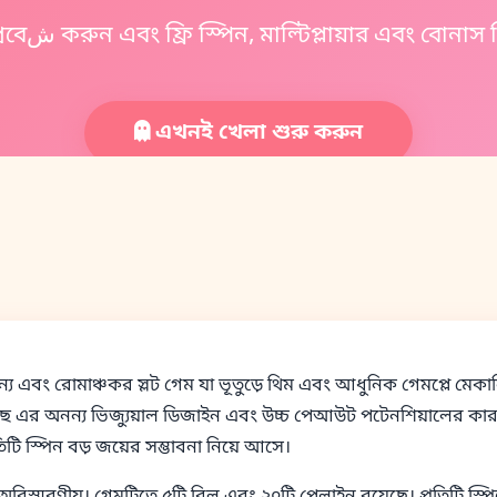
রহস্যময় স্পিরিট জগতে প্রবেش করুন এবং ফ্রি স্পিন, মাল্টিপ্লায়ার
এখনই খেলা শুরু করুন
অনন্য এবং রোমাঞ্চকর স্লট গেম যা ভূতুড়ে থিম এবং আধুনিক গেমপ্লে মেকান
 উঠেছে এর অনন্য ভিজ্যুয়াল ডিজাইন এবং উচ্চ পেআউট পটেনশিয়ালের কা
টি স্পিন বড় জয়ের সম্ভাবনা নিয়ে আসে।