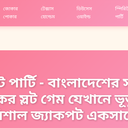
জোকার
টেক্সাস
ডিউসেস
স্পিরি
পোকার
হোল্ডেম
ওয়াইল্ড
পার্টি
 পার্টি - বাংলাদেশের 
র স্লট গেম যেখানে ভূ
িশাল জ্যাকপট একসা