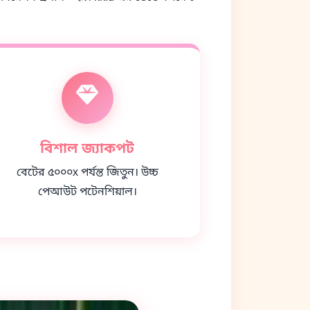
বিশাল জ্যাকপট
বেটের ৫০০০x পর্যন্ত জিতুন। উচ্চ
পেআউট পটেনশিয়াল।