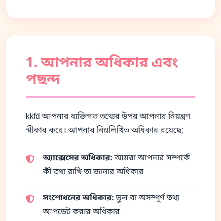
আপনার অধিকার এবং
পছন্দ
kkfd আপনার ব্যক্তিগত তথ্যের উপর আপনার নিয়ন্ত্রণ
স্বীকার করে। আপনার নিম্নলিখিত অধিকার রয়েছে:
অ্যাক্সেসের অধিকার:
আমরা আপনার সম্পর্কে
কী তথ্য রাখি তা জানার অধিকার
সংশোধনের অধিকার:
ভুল বা অসম্পূর্ণ তথ্য
আপডেট করার অধিকার