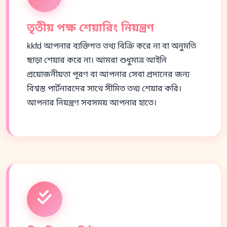
তৃতীয় পক্ষ শেয়ারিং নিয়ন্ত্রণ
kkfd আপনার ব্যক্তিগত তথ্য বিক্রি করে না বা অনুমতি
ছাড়া শেয়ার করে না। আমরা শুধুমাত্র আইনি
প্রয়োজনীয়তা পূরণ বা আপনার সেবা প্রদানের জন্য
বিশ্বস্ত পার্টনারদের সাথে সীমিত তথ্য শেয়ার করি।
আপনার নিয়ন্ত্রণ সবসময় আপনার হাতে।