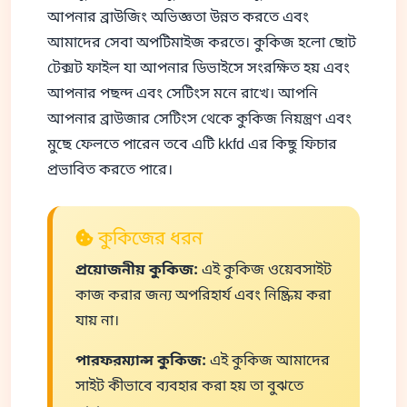
আপনার ব্রাউজিং অভিজ্ঞতা উন্নত করতে এবং
আমাদের সেবা অপটিমাইজ করতে। কুকিজ হলো ছোট
টেক্সট ফাইল যা আপনার ডিভাইসে সংরক্ষিত হয় এবং
আপনার পছন্দ এবং সেটিংস মনে রাখে। আপনি
আপনার ব্রাউজার সেটিংস থেকে কুকিজ নিয়ন্ত্রণ এবং
মুছে ফেলতে পারেন তবে এটি kkfd এর কিছু ফিচার
প্রভাবিত করতে পারে।
কুকিজের ধরন
প্রয়োজনীয় কুকিজ:
এই কুকিজ ওয়েবসাইট
কাজ করার জন্য অপরিহার্য এবং নিষ্ক্রিয় করা
যায় না।
পারফরম্যান্স কুকিজ:
এই কুকিজ আমাদের
সাইট কীভাবে ব্যবহার করা হয় তা বুঝতে