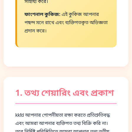
সাহায্য করে।
ফাংশনাল কুকিজ:
এই কুকিজ আপনার
পছন্দ মনে রাখে এবং ব্যক্তিগতকৃত অভিজ্ঞতা
প্রদান করে।
তথ্য শেয়ারিং এবং প্রকাশ
kkfd আপনার গোপনীয়তা রক্ষা করতে প্রতিশ্রুতিবদ্ধ
এবং আমরা আপনার ব্যক্তিগত তথ্য বিক্রি করি না।