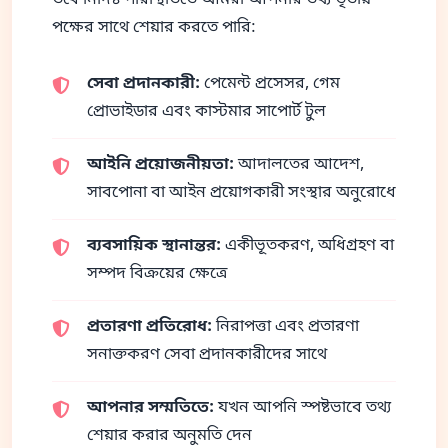
তবে নির্দিষ্ট পরিস্থিতিতে আমরা আপনার তথ্য তৃতীয়
পক্ষের সাথে শেয়ার করতে পারি:
সেবা প্রদানকারী:
পেমেন্ট প্রসেসর, গেম
প্রোভাইডার এবং কাস্টমার সাপোর্ট টুল
আইনি প্রয়োজনীয়তা:
আদালতের আদেশ,
সাবপোনা বা আইন প্রয়োগকারী সংস্থার অনুরোধে
ব্যবসায়িক স্থানান্তর:
একীভূতকরণ, অধিগ্রহণ বা
সম্পদ বিক্রয়ের ক্ষেত্রে
প্রতারণা প্রতিরোধ:
নিরাপত্তা এবং প্রতারণা
সনাক্তকরণ সেবা প্রদানকারীদের সাথে
আপনার সম্মতিতে:
যখন আপনি স্পষ্টভাবে তথ্য
শেয়ার করার অনুমতি দেন