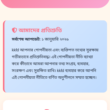
আমাদের প্রতিশ্রুতি
সর্বশেষ আপডেট:
১ জানুয়ারি ২০২৬
kkfd আপনার গোপনীয়তা এবং ব্যক্তিগত তথ্যের সুরক্ষায়
গভীরভাবে প্রতিশ্রুতিবদ্ধ। এই গোপনীয়তা নীতি ব্যাখ্যা
করে কীভাবে আমরা আপনার তথ্য সংগ্রহ, ব্যবহার,
সংরক্ষণ এবং সুরক্ষিত রাখি। kkfd ব্যবহার করে আপনি
এই গোপনীয়তা নীতিতে বর্ণিত অনুশীলনে সম্মত হচ্ছেন।