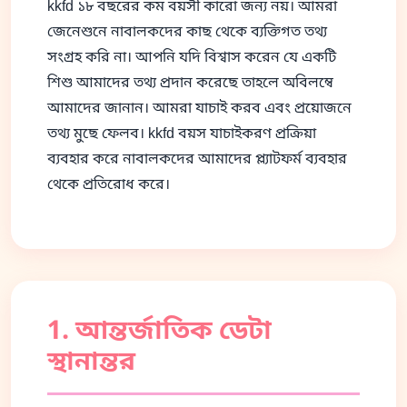
kkfd ১৮ বছরের কম বয়সী কারো জন্য নয়। আমরা
জেনেশুনে নাবালকদের কাছ থেকে ব্যক্তিগত তথ্য
সংগ্রহ করি না। আপনি যদি বিশ্বাস করেন যে একটি
শিশু আমাদের তথ্য প্রদান করেছে তাহলে অবিলম্বে
আমাদের জানান। আমরা যাচাই করব এবং প্রয়োজনে
তথ্য মুছে ফেলব। kkfd বয়স যাচাইকরণ প্রক্রিয়া
ব্যবহার করে নাবালকদের আমাদের প্ল্যাটফর্ম ব্যবহার
থেকে প্রতিরোধ করে।
আন্তর্জাতিক ডেটা
স্থানান্তর