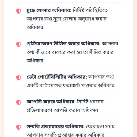
মুছে ফেলার অধিকার:
নির্দিষ্ট পরিস্থিতিতে
আপনার তথ্য মুছে ফেলার অনুরোধ করার
অধিকার
প্রক্রিয়াকরণ সীমিত করার অধিকার:
আপনার
তথ্য কীভাবে ব্যবহার করা হয় তা সীমিত করার
অধিকার
ডেটা পোর্টেবিলিটির অধিকার:
আপনার তথ্য
একটি কাঠামোগত ফরম্যাটে পাওয়ার অধিকার
আপত্তি করার অধিকার:
নির্দিষ্ট ধরনের
প্রক্রিয়াকরণে আপত্তি করার অধিকার
সম্মতি প্রত্যাহারের অধিকার:
যেকোনো সময়
আপনার সম্মতি প্রত্যাহার করার অধিকার