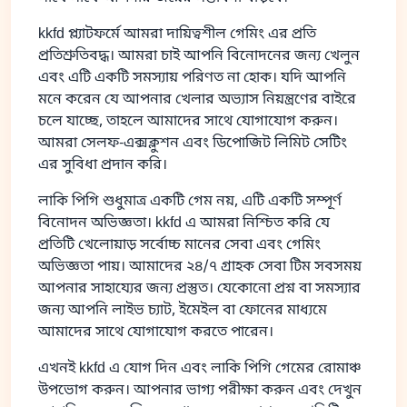
kkfd প্ল্যাটফর্মে আমরা দায়িত্বশীল গেমিং এর প্রতি
প্রতিশ্রুতিবদ্ধ। আমরা চাই আপনি বিনোদনের জন্য খেলুন
এবং এটি একটি সমস্যায় পরিণত না হোক। যদি আপনি
মনে করেন যে আপনার খেলার অভ্যাস নিয়ন্ত্রণের বাইরে
চলে যাচ্ছে, তাহলে আমাদের সাথে যোগাযোগ করুন।
আমরা সেলফ-এক্সক্লুশন এবং ডিপোজিট লিমিট সেটিং
এর সুবিধা প্রদান করি।
লাকি পিগি শুধুমাত্র একটি গেম নয়, এটি একটি সম্পূর্ণ
বিনোদন অভিজ্ঞতা। kkfd এ আমরা নিশ্চিত করি যে
প্রতিটি খেলোয়াড় সর্বোচ্চ মানের সেবা এবং গেমিং
অভিজ্ঞতা পায়। আমাদের ২৪/৭ গ্রাহক সেবা টিম সবসময়
আপনার সাহায্যের জন্য প্রস্তুত। যেকোনো প্রশ্ন বা সমস্যার
জন্য আপনি লাইভ চ্যাট, ইমেইল বা ফোনের মাধ্যমে
আমাদের সাথে যোগাযোগ করতে পারেন।
এখনই kkfd এ যোগ দিন এবং লাকি পিগি গেমের রোমাঞ্চ
উপভোগ করুন। আপনার ভাগ্য পরীক্ষা করুন এবং দেখুন