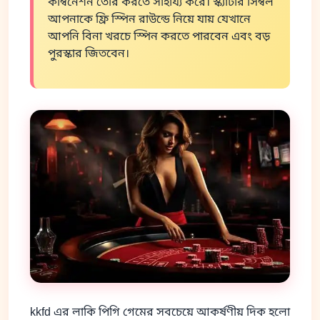
কম্বিনেশন তৈরি করতে সাহায্য করে। স্ক্যাটার সিম্বল
আপনাকে ফ্রি স্পিন রাউন্ডে নিয়ে যায় যেখানে
আপনি বিনা খরচে স্পিন করতে পারবেন এবং বড়
পুরস্কার জিতবেন।
kkfd এর লাকি পিগি গেমের সবচেয়ে আকর্ষণীয় দিক হলো