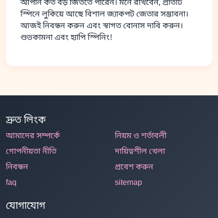
আপনি কত বড় জিততে পারেন। মনে রাখবেন, প্রতিটি
স্পিনে লুকিয়ে আছে বিশাল জ্যাকপট জেতার সম্ভাবনা।
আজই নিবন্ধন করুন এবং স্বাগত বোনাস দাবি করুন।
শুভকামনা এবং হ্যাপি স্পিনিং!
দ্রুত লিংক
আমাদের সম্পর্কে
নিয়ম ও শর্তাবলী
গোপনীয়তা নীতি
দায়িত্বশীল খেলা
নিবন্ধন
প্রবেশ করুন
faq
sitemap
যোগাযোগ