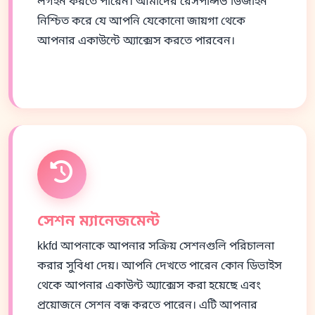
লগইন করতে পারেন। আমাদের রেসপন্সিভ ডিজাইন
নিশ্চিত করে যে আপনি যেকোনো জায়গা থেকে
আপনার একাউন্টে অ্যাক্সেস করতে পারবেন।
সেশন ম্যানেজমেন্ট
kkfd আপনাকে আপনার সক্রিয় সেশনগুলি পরিচালনা
করার সুবিধা দেয়। আপনি দেখতে পারেন কোন ডিভাইস
থেকে আপনার একাউন্ট অ্যাক্সেস করা হয়েছে এবং
প্রয়োজনে সেশন বন্ধ করতে পারেন। এটি আপনার