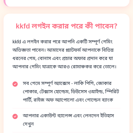
kkfd লগইন করার পরে কী পাবেন?
kkfd এ লগইন করার পরে আপনি একটি সম্পূর্ণ গেমিং
অভিজ্ঞতা পাবেন। আমাদের প্ল্যাটফর্ম আপনাকে বিভিন্ন
ধরনের গেম, বোনাস এবং প্রচার অফার প্রদান করে যা
আপনার গেমিং যাত্রাকে আরও রোমাঞ্চকর করে তোলে।
সব গেমে সম্পূর্ণ অ্যাক্সেস - লাকি পিগি, জোকার
পোকার, টেক্সাস হোল্ডেম, ডিউসেস ওয়াইল্ড, স্পিরিট
পার্টি, রাইজ অফ অ্যাপোলো এবং গোল্ডেন ব্যাংক
আপনার একাউন্ট ব্যালেন্স এবং লেনদেন ইতিহাস
দেখুন