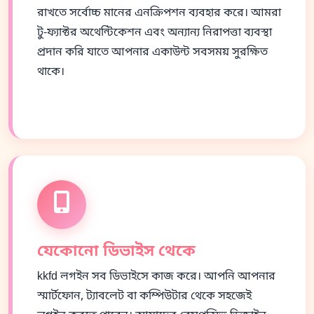
রাখতে সর্বোচ্চ মানের এনক্রিপশন ব্যবহার করে। আমরা
টু-ফ্যাক্টর অথেন্টিকেশন এবং অন্যান্য নিরাপত্তা ব্যবস্থা
প্রদান করি যাতে আপনার একাউন্ট সবসময় সুরক্ষিত
থাকে।
যেকোনো ডিভাইস থেকে
kkfd লগইন সব ডিভাইসে কাজ করে। আপনি আপনার
স্মার্টফোন, ট্যাবলেট বা কম্পিউটার থেকে সহজেই