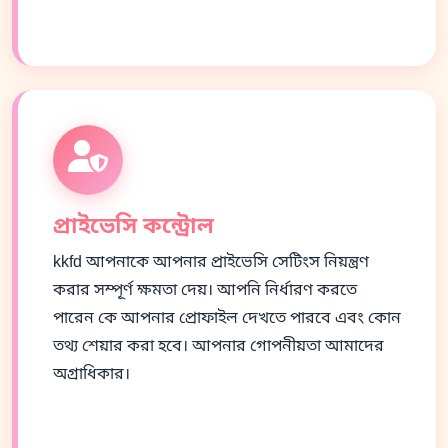
প্রাইভেসি কন্ট্রোল
kkfd আপনাকে আপনার প্রাইভেসি সেটিংস নিয়ন্ত্রণ
করার সম্পূর্ণ ক্ষমতা দেয়। আপনি নির্ধারণ করতে
পারেন কে আপনার প্রোফাইল দেখতে পারবে এবং কোন
তথ্য শেয়ার করা হবে। আপনার গোপনীয়তা আমাদের
অগ্রাধিকার।